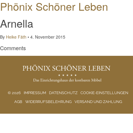
Phönix Schöner Leben
Arnella
By
Heike Fäth
•
4. November 2015
Comments
© 2026
IMPRESSUM
DATENSCHUTZ
COOKIE-EINSTELLUNGEN
AGB
WIDERRUFSBELEHRUNG
VERSAND UND ZAHLUNG