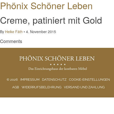
Phönix Schöner Leben
Creme, patiniert mit Gold
By
Heike Fäth
•
4. November 2015
Comments
© 2026
IMPRESSUM
DATENSCHUTZ
COOKIE-EINSTELLUNGEN
AGB
WIDERRUFSBELEHRUNG
VERSAND UND ZAHLUNG