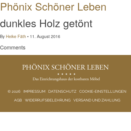
Phönix Schöner Leben
dunkles Holz getönt
By
Heike Fäth
•
11. August 2016
Comments
© 2026
IMPRESSUM
DATENSCHUTZ
COOKIE-EINSTELLUNGEN
AGB
WIDERRUFSBELEHRUNG
VERSAND UND ZAHLUNG