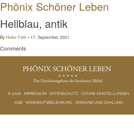
Phönix Schöner Leben
Hellblau, antik
By
Heike Fäth
•
17. September 2021
Comments
© 2026
IMPRESSUM
DATENSCHUTZ
COOKIE-EINSTELLUNGEN
AGB
WIDERRUFSBELEHRUNG
VERSAND UND ZAHLUNG