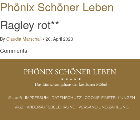
Phönix Schöner Leben
Ragley rot**
By
Claudia Marschall
•
20. April 2023
Comments
© 2026
IMPRESSUM
DATENSCHUTZ
COOKIE-EINSTELLUNGEN
AGB
WIDERRUFSBELEHRUNG
VERSAND UND ZAHLUNG