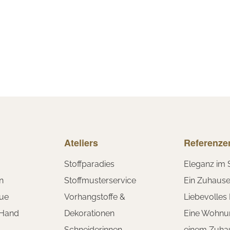
Ateliers
Referenze
Stoffparadies
Eleganz im 
n
Stoffmusterservice
Ein Zuhaus
ue
Vorhangstoffe &
Liebevolles
 Hand
Dekorationen
Eine Wohnu
Schneiderinnen
einem Zuha