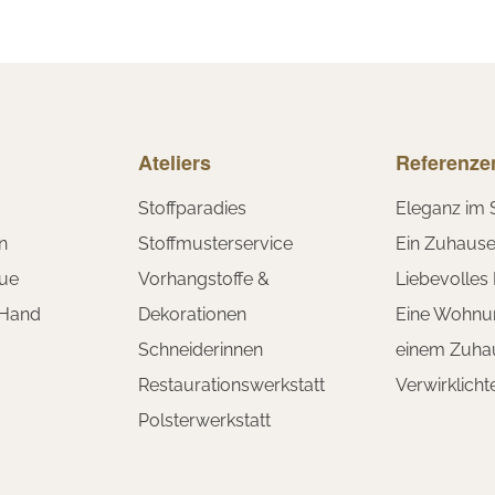
Ateliers
Referenze
Stoffparadies
Eleganz im 
n
Stoffmusterservice
Ein Zuhaus
ue
Vorhangstoffe &
Liebevolles
 Hand
Dekorationen
Eine Wohnu
Schneiderinnen
einem Zuha
Restaurationswerkstatt
Verwirklich
Polsterwerkstatt