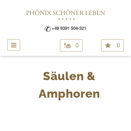
+49 9391 504-321
0
0
Säulen &
Amphoren