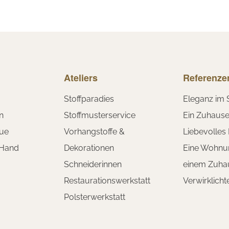
Ateliers
Referenze
Stoffparadies
Eleganz im 
n
Stoffmusterservice
Ein Zuhaus
ue
Vorhangstoffe &
Liebevolles
 Hand
Dekorationen
Eine Wohnu
Schneiderinnen
einem Zuha
Restaurationswerkstatt
Verwirklich
Polsterwerkstatt