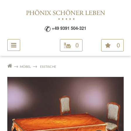
+49 9391 504-321
0
0
MÖBEL
ESSTISCHE