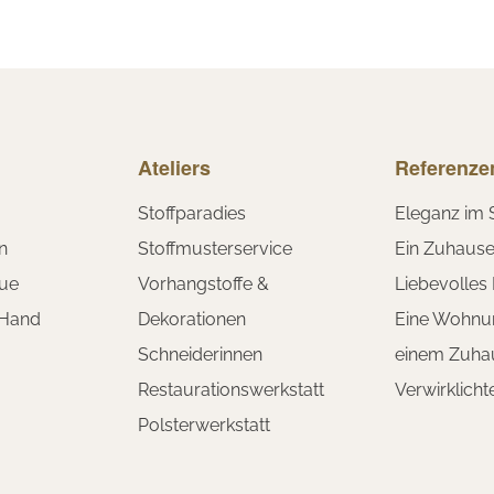
Ateliers
Referenze
Stoffparadies
Eleganz im 
n
Stoffmusterservice
Ein Zuhaus
ue
Vorhangstoffe &
Liebevolles
 Hand
Dekorationen
Eine Wohnu
Schneiderinnen
einem Zuha
Restaurationswerkstatt
Verwirklich
Polsterwerkstatt