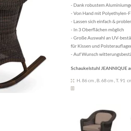
- Dank robustem Aluminiumges
- Von Hand mit Polyethylen-
- Lassen sich einfach & probl
- In 3 Oberflächen möglich
- Große Auswahl an UV-best
für Kissen und Polsterauflage
- Auf Wunsch witterungsbestän
Schaukelstuhl JEANNIQUE aus
H. 86 cm
,
B. 68 cm
,
T. 91 c