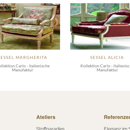
SESSEL MARGHERITA
SESSEL ALICIA
llektion Carlo - italienische
Kollektion Carlo - italienis
Manufaktur
Manufaktur
Ateliers
Referenze
Stoffparadies
Eleganz im 