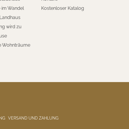
e im Wandel
Kostenloser Katalog
 Landhaus
ng wird zu
use
te Wohnträume
NG
VERSAND UND ZAHLUNG