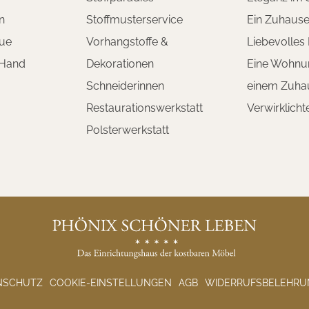
n
Stoffmusterservice
Ein Zuhaus
ue
Vorhangstoffe &
Liebevolles
 Hand
Dekorationen
Eine Wohnu
Schneiderinnen
einem Zuha
Restaurationswerkstatt
Verwirklich
Polsterwerkstatt
NSCHUTZ
COOKIE-EINSTELLUNGEN
AGB
WIDERRUFSBELEHRU