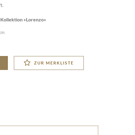
t.
ollektion »
Lorenzo
«
cm