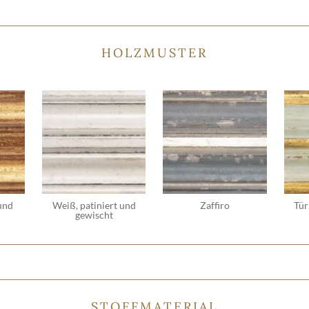
HOLZMUSTER
 und
Weiß, patiniert und
Zaffiro
Tür
gewischt
STOFFMATERIAL