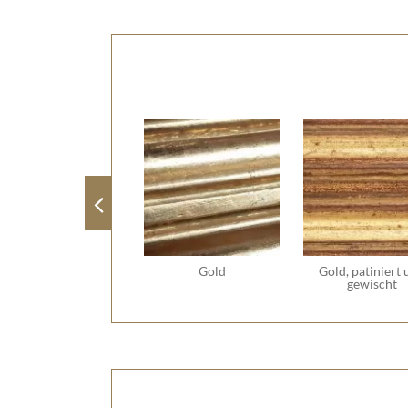
Gold
Gold, patiniert
gewischt