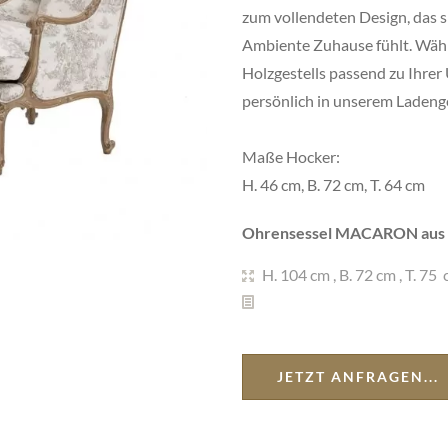
zum vollendeten Design, das s
Ambiente Zuhause fühlt. Wähl
Holzgestells passend zu Ihrer
persönlich in unserem Ladeng
Maße Hocker:
H. 46 cm, B. 72 cm, T. 64 cm
Ohrensessel MACARON aus d
H. 104 cm
,
B. 72 cm
,
T. 75 
JETZT ANFRAGEN...