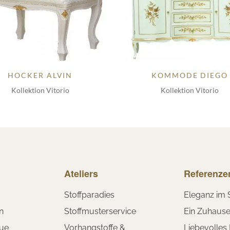
HOCKER ALVIN
KOMMODE DIEGO
Kollektion Vitorio
Kollektion Vitorio
Ateliers
Referenze
Stoffparadies
Eleganz im 
n
Stoffmusterservice
Ein Zuhaus
ue
Vorhangstoffe &
Liebevolles