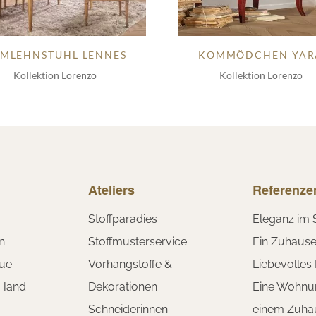
MLEHNSTUHL LENNES
KOMMÖDCHEN YAR
Kollektion Lorenzo
Kollektion Lorenzo
Ateliers
Referenze
Stoffparadies
Eleganz im 
n
Stoffmusterservice
Ein Zuhaus
ue
Vorhangstoffe &
Liebevolles
 Hand
Dekorationen
Eine Wohnu
Schneiderinnen
einem Zuha