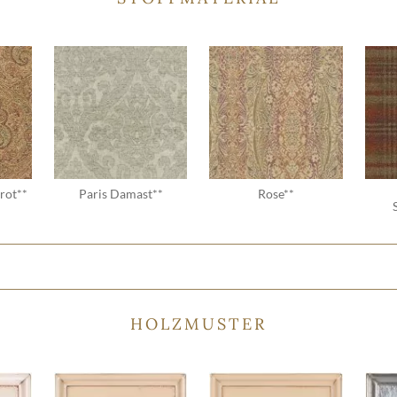
rot**
Paris Damast**
Rose**
HOLZMUSTER