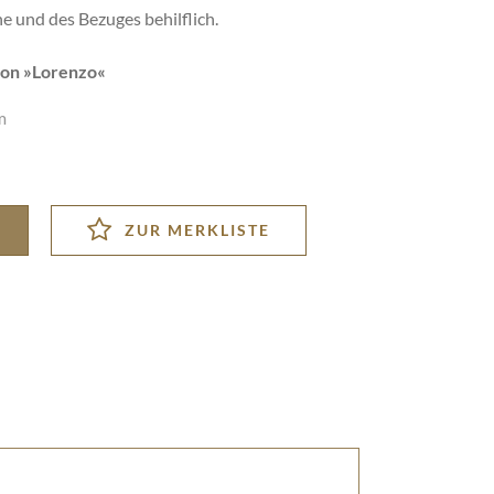
e und des Bezuges behilflich.
on »
Lorenzo
«
m