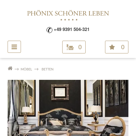
+49 9391 504-321
0
0
MÖBEL
BETTEN