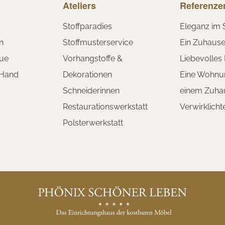
Ateliers
Referenze
Stoffparadies
Eleganz im 
n
Stoffmusterservice
Ein Zuhaus
ue
Vorhangstoffe &
Liebevolles
 Hand
Dekorationen
Eine Wohnu
Schneiderinnen
einem Zuha
Restaurationswerkstatt
Verwirklich
Polsterwerkstatt