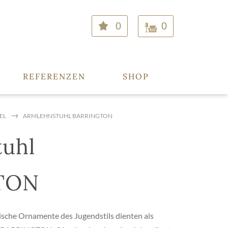
0
0
REFERENZEN
SHOP
EL
ARMLEHNSTUHL BARRINGTON
uhl
TON
rische Ornamente des Jugendstils dienten als