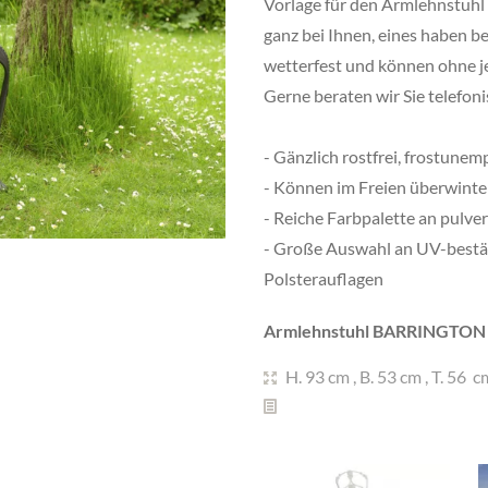
Vorlage für den Armlehnstuh
ganz bei Ihnen, eines haben be
wetterfest und können ohne je
Gerne beraten wir Sie telefon
- Gänzlich rostfrei, frostune
- Können im Freien überwinter
- Reiche Farbpalette an pulv
- Große Auswahl an UV-bestä
Polsterauflagen
Armlehnstuhl BARRINGTON au
H. 93 cm
,
B. 53 cm
,
T. 56 c